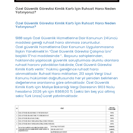
Özel Güvenlik Görevlisi Kimlik Kartı İçin Ruhsat Harcı Neden
Yatırıyoruz?
Özel Güvenlik Görevlisi Kimlik Kartı İçin Ruhsat Harcı Neden
Yatırıyoruz?
Bizi Arayın
5188 sayılı Özel Güvenlik Hizmetlerine Dair Kanunun 24’üncü
maddesi gereği ruhsat harcı alınması zorunludur.
+90 212 698 96 01
Özel güvenlik hizmetlerine Dair Kanunun Uygulanmasına
İlişkin Yönetmelik’in “Özel Güvenlik Görevlisi Çalışma İzni”
başlıklı 17’nci maddesinde “… Başvuru sahiplerinden,
haklarında yapılacak güvenlik soruşturması olumlu olanlara
ruhsat harcını yatırdıkları takdirde, Özel Güvenli Görevlisi
Kimlik Kartı verilir.” hükmü gereğince ruhsat harcı
alınmaktadır. Ruhsat Harcı miktarları, 213 sayılı Vergi Usul
Kanunu hükümleri doğrultusunda her yıl yeniden belirlenen
değerlenme oranlarına göre artmaktadır. Özel Güvenlik
Kimlik Kartı için Maliye Bakanlığı Vergi Dairesinin 9103 No.lu
hesabına 2026 yılı için 8.568,00 TL (sekiz bin beş yüz altmış
SINAV ÜCRETİ İLE İLGİLİ BİLGİLER
sekiz Türk Lirası) ücret yatırılmaktadır.