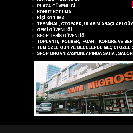
PLAZA GÜVENLİĞİ
KONUT KORUMA
KİŞİ KORUMA
TERMİNAL, OTOP
ARK, ULAŞIM ARAÇLARI GÜV
GEMİ GÜVENLİĞİ
SPOR TESİS GÜV
ENLİĞİ
TOPLANTI, KON
SER, FUAR , KONGRE VE SER
TÜM ÖZEL GÜN VE
GECELER
DE
GEÇİCİ ÖZEL 
SPOR ORGANİZAS
YONLARIN
DA
SAHA , SALON