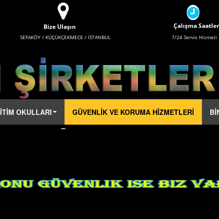
Çalışma Saatler
Bize Ulaşın
SEFAKÖY / KÜÇÜKÇEKMECE / İSTANBUL
7/24 Servis Hizmeti
İTİM OKULLARI
GÜVENLİK VE KORUMA HİZMETLERİ
Bİ
Çalışma Saatler
Bize Ulaşın
SEFAKÖY / KÜÇÜKÇEKMECE / İSTANBUL
7/24 Servis Hizmeti