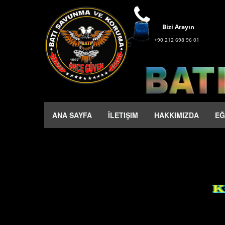
Bizi Arayın
+90 212 698 96 01
ANA SAYFA
İLETIŞIM
HAKKIMIZDA
EĞ
Bizi Arayın
+90 212 698 96 01