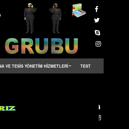
i
NA VE TESİS YÖNETİM HİZMETLERİ
TEST
i